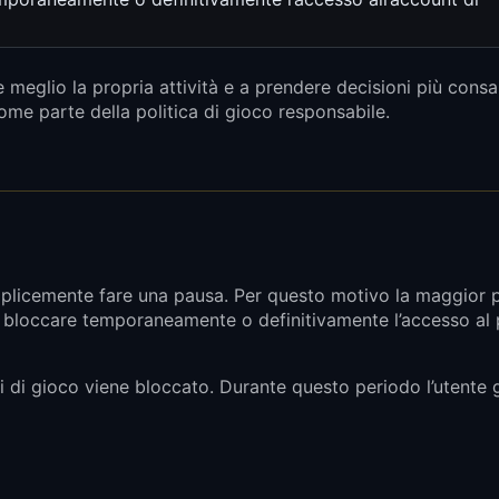
are meglio la propria attività e a prendere decisioni più con
ome parte della politica di gioco responsabile.
mplicemente fare una pausa. Per questo motivo la maggior pa
bloccare temporaneamente o definitivamente l’accesso al prop
ioni di gioco viene bloccato. Durante questo periodo l’utent