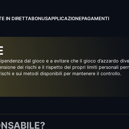
TE IN DIRETTA
BONUS
APPLICAZIONE
PAGAMENTI
E
dipendenza dal gioco e a evitare che il gioco d’azzardo dive
sione dei rischi e il rispetto dei propri limiti personali p
rischi e sui metodi disponibili per mantenere il controllo.
ONSABILE?