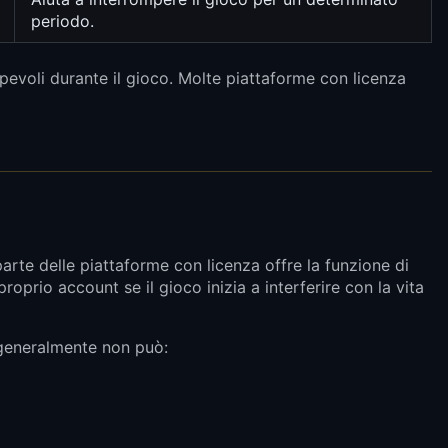
periodo.
sapevoli durante il gioco. Molte piattaforme con licenza
rte delle piattaforme con licenza offre la funzione di
rio account se il gioco inizia a interferire con la vita
e generalmente non può: