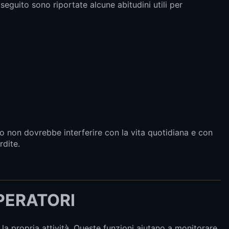
 seguito sono riportate alcune abitudini utili per
do non dovrebbe interferire con la vita quotidiana e con
rdite.
PERATORI
la propria attività. Queste funzioni aiutano a monitorare