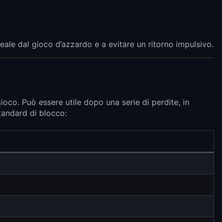
eale dal gioco d’azzardo e a evitare un ritorno impulsivo.
oco. Può essere utile dopo una serie di perdite, in
tandard di blocco: