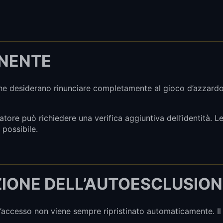
ANENTE
che desiderano rinunciare completamente al gioco d’azzardo
re può richiedere una verifica aggiuntiva dell’identità. Le 
 possibile.
IONE DELL’AUTOESCLUSION
’accesso non viene sempre ripristinato automaticamente. Il 
.