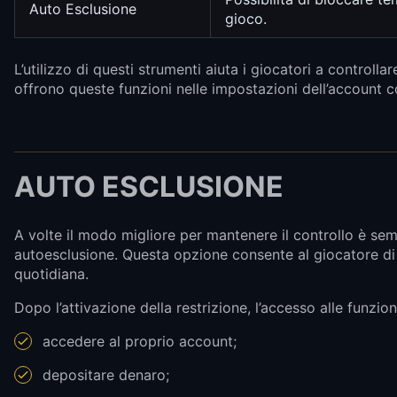
Auto Esclusione
gioco.
L’utilizzo di questi strumenti aiuta i giocatori a controll
offrono queste funzioni nelle impostazioni dell’account c
AUTO ESCLUSIONE
A volte il modo migliore per mantenere il controllo è se
autoesclusione. Questa opzione consente al giocatore di 
quotidiana.
Dopo l’attivazione della restrizione, l’accesso alle funz
accedere al proprio account;
depositare denaro;