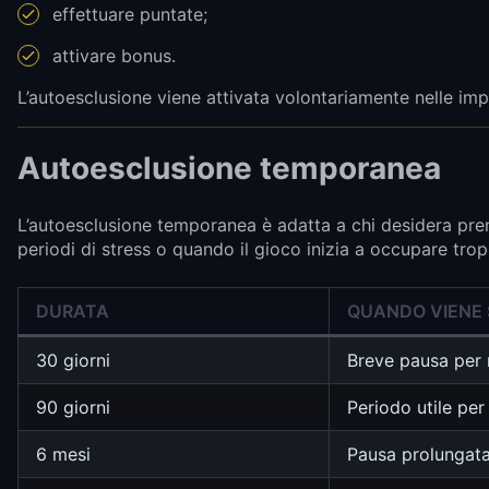
effettuare puntate;
attivare bonus.
L’autoesclusione viene attivata volontariamente nelle imp
Autoesclusione temporanea
L’autoesclusione temporanea è adatta a chi desidera prend
periodi di stress o quando il gioco inizia a occupare tro
DURATA
QUANDO VIENE 
30 giorni
Breve pausa per ri
90 giorni
Periodo utile per
6 mesi
Pausa prolungata 