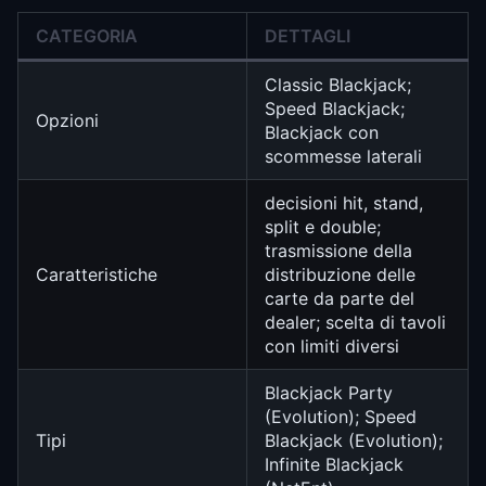
CATEGORIA
DETTAGLI
Classic Blackjack;
Speed Blackjack;
Opzioni
Blackjack con
scommesse laterali
decisioni hit, stand,
split e double;
trasmissione della
Caratteristiche
distribuzione delle
carte da parte del
dealer; scelta di tavoli
con limiti diversi
Blackjack Party
(Evolution); Speed
Tipi
Blackjack (Evolution);
Infinite Blackjack