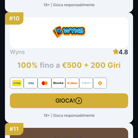
18+ | Gioca responsabilmente
#10
4.8
Wyns
100%
fino a
€500 + 200 Giri
GIOCA!
18+ | Gioca responsabilmente
#11