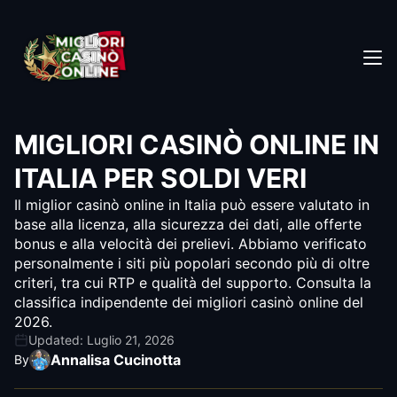
MIGLIORI CASINÒ ONLINE IN
ITALIA PER SOLDI VERI
Il miglior casinò online in Italia può essere valutato in
base alla licenza, alla sicurezza dei dati, alle offerte
bonus e alla velocità dei prelievi. Abbiamo verificato
personalmente i siti più popolari secondo più di oltre
criteri, tra cui RTP e qualità del supporto. Consulta la
classifica indipendente dei migliori casinò online del
2026.
Updated: Luglio 21, 2026
Annalisa Cucinotta
By