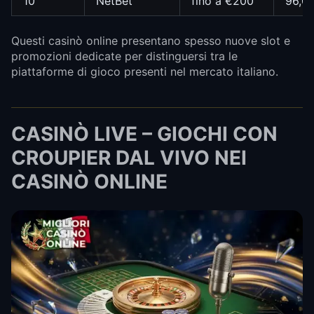
10
NetBet
fino a €200
96,0
Questi casinò online presentano spesso nuove slot e
promozioni dedicate per distinguersi tra le
piattaforme di gioco presenti nel mercato italiano.
CASINÒ LIVE – GIOCHI CON
CROUPIER DAL VIVO NEI
CASINÒ ONLINE