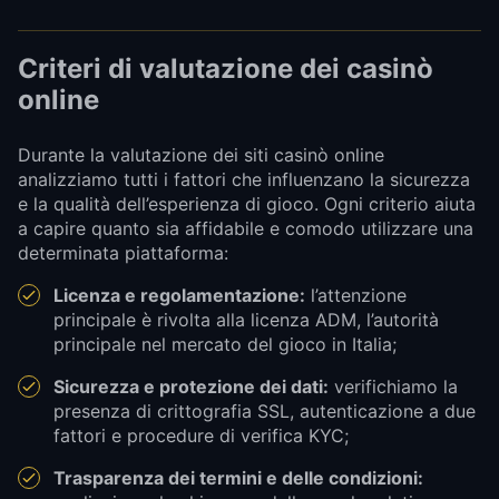
Criteri di valutazione dei casinò
online
Durante la valutazione dei siti casinò online
analizziamo tutti i fattori che influenzano la sicurezza
e la qualità dell’esperienza di gioco. Ogni criterio aiuta
a capire quanto sia affidabile e comodo utilizzare una
determinata piattaforma:
Licenza e regolamentazione:
l’attenzione
principale è rivolta alla licenza ADM, l’autorità
principale nel mercato del gioco in Italia;
Sicurezza e protezione dei dati:
verifichiamo la
presenza di crittografia SSL, autenticazione a due
fattori e procedure di verifica KYC;
Trasparenza dei termini e delle condizioni: