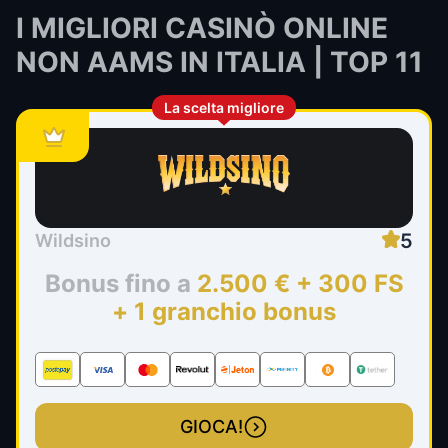
I MIGLIORI CASINÒ ONLINE
NON AAMS IN ITALIA
| TOP 11
La scelta migliore
5
Wildsino
Bonus fino a
2.500 € + 300 FS
+ 1 granchio bonus
GIOCA!