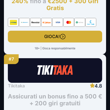
240%
fino a
€2500 + 300 Giri
Gratis
GIOCA!
18+ | Gioca responsabilmente
#7
4.8
Tikitaka
Assicurati un bonus fino a 500 €
+ 200 giri gratuiti