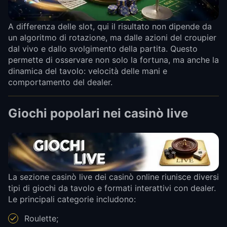
A differenza delle slot, qui il risultato non dipende da
un algoritmo di rotazione, ma dalle azioni del croupier
dal vivo e dallo svolgimento della partita. Questo
permette di osservare non solo la fortuna, ma anche la
dinamica del tavolo: velocità delle mani e
comportamento del dealer.
Giochi popolari nei casinò live
La sezione casinò live dei casinò online riunisce diversi
tipi di giochi da tavolo e formati interattivi con dealer.
Le principali categorie includono:
Roulette;