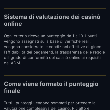
Sistema di valutazione dei casinò
online
Ogni criterio riceve un punteggio da 1 a 10. I punti
vengono assegnati sulla base di verifiche reali:
vengono considerate le condizioni effettive di gioco,
l’affidabilità dei pagamenti, la trasparenza delle regole
e il grado di conformità del casinò online ai requisiti
dell’ADM.
Come viene formato il punteggio
finale
Tutti i punteggi vengono sommati per ottenere la
valutazione complessiva del casinò. Più alto è il