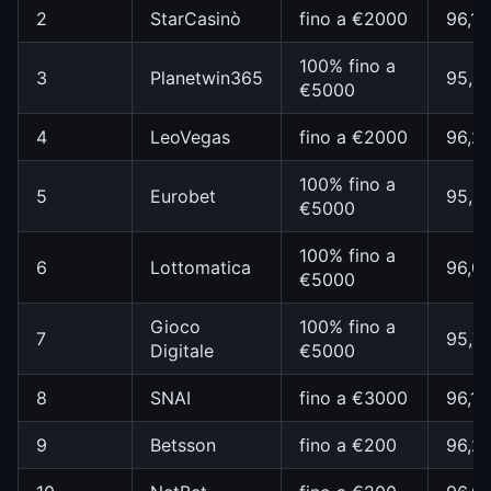
2
StarCasinò
fino a €2000
96,1
100% fino a
3
Planetwin365
95,9
€5000
4
LeoVegas
fino a €2000
96,2
100% fino a
5
Eurobet
95,8
€5000
100% fino a
6
Lottomatica
96,0
€5000
Gioco
100% fino a
7
95,7
Digitale
€5000
8
SNAI
fino a €3000
96,1
9
Betsson
fino a €200
96,2