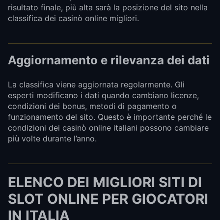
risultato finale, più alta sarà la posizione del sito nella
classifica dei casinò online migliori.
Aggiornamento e rilevanza dei dati
La classifica viene aggiornata regolarmente. Gli
esperti modificano i dati quando cambiano licenze,
condizioni dei bonus, metodi di pagamento o
funzionamento del sito. Questo è importante perché le
condizioni dei casinò online italiani possono cambiare
più volte durante l’anno.
ELENCO DEI MIGLIORI SITI DI
SLOT ONLINE PER GIOCATORI
IN ITALIA