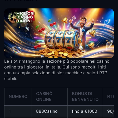
Le slot rimangono la sezione più popolare nei casinò
online tra i giocatori in Italia. Qui sono raccolti i siti
con un’ampia selezione di slot machine e valori RTP
stabili.
CASINÒ
BONUS DI
NUMERO
RTP
ONLINE
BENVENUTO
1
888Casino
fino a €1000
96,0