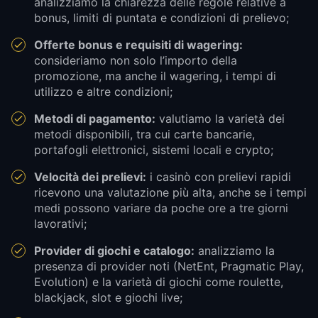
analizziamo la chiarezza delle regole relative a
bonus, limiti di puntata e condizioni di prelievo;
Offerte bonus e requisiti di wagering:
consideriamo non solo l’importo della
promozione, ma anche il wagering, i tempi di
utilizzo e altre condizioni;
Metodi di pagamento:
valutiamo la varietà dei
metodi disponibili, tra cui carte bancarie,
portafogli elettronici, sistemi locali e crypto;
Velocità dei prelievi:
i casinò con prelievi rapidi
ricevono una valutazione più alta, anche se i tempi
medi possono variare da poche ore a tre giorni
lavorativi;
Provider di giochi e catalogo:
analizziamo la
presenza di provider noti (NetEnt, Pragmatic Play,
Evolution) e la varietà di giochi come roulette,
blackjack, slot e giochi live;