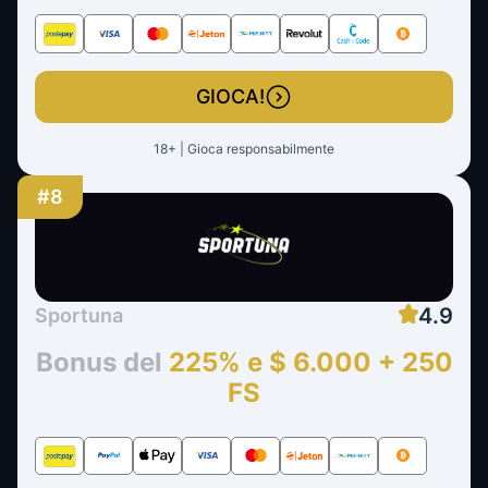
GIOCA!
18+ | Gioca responsabilmente
#8
4.9
Sportuna
Bonus del
225% e $ 6.000 + 250
FS